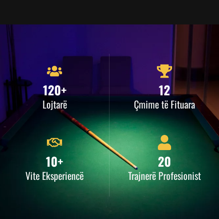
120+
12
Lojtarë
Çmime të Fituara
10+
20
Vite Eksperiencë
Trajnerë Profesionist