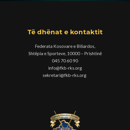
Të dhënat e kontaktit
Federata Kosovare e Biliardos,
Shtëpia e Sporteve, 10000 – Prishtinë
045 70 60 90
info@fkb-rks.org
sekretari@fkb-rks.org