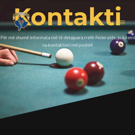
Skip
MAI
Kontakti
to
MEN
content
Për më shumë informata më të detajuara rreth Federatës, ju lutemi
na kontaktoni më poshtë